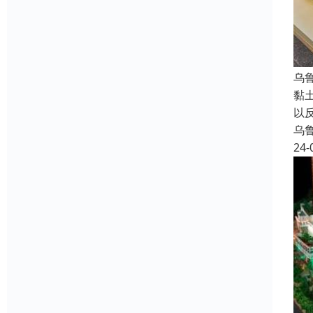
乌
黏
以
乌
24-