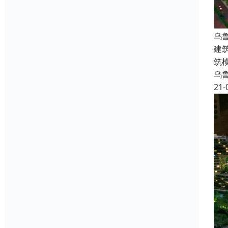
乌
建
筑
乌
21-