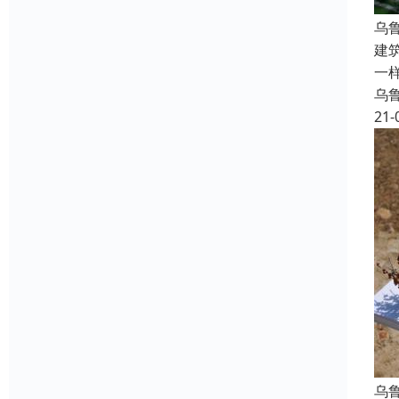
乌
建
一
乌
21-
乌