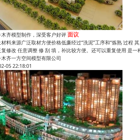
面议
鲁木齐模型制作，深受客户好评
土材料来源广泛取材方便价格低廉经过“洗泥”工序和“炼熟 过程 
反复修改 任意调整 修 刮 填，补比较方便。还可以重复使用 是
鲁木齐一方空间模型有限公司
02-05 22:18:01