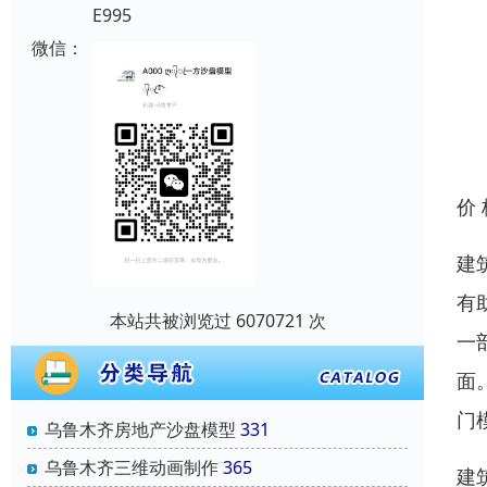
E995
微信：
价
建
有
本站共被浏览过 6070721 次
一
面
门
乌鲁木齐房地产沙盘模型
331
乌鲁木齐三维动画制作
365
建