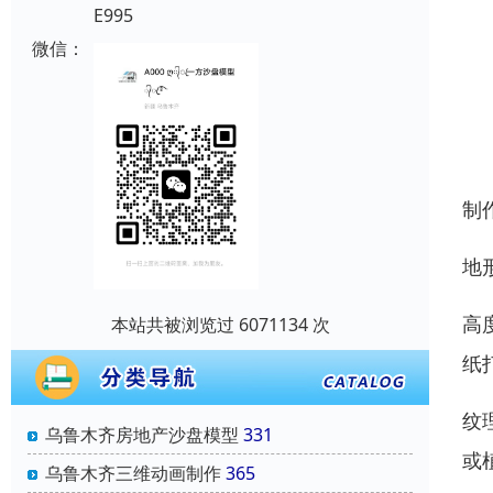
E995
微信：
制
地
高
本站共被浏览过 6071134 次
纸
纹
乌鲁木齐房地产沙盘模型
331
或
乌鲁木齐三维动画制作
365