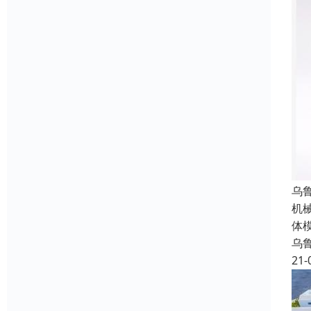
乌
机
体
乌
21-