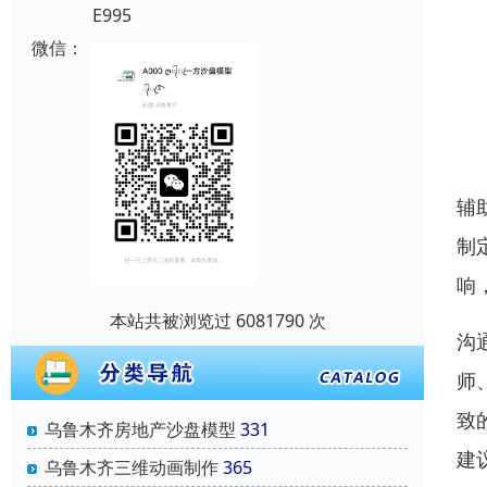
E995
微信：
辅
制
响
本站共被浏览过 6081790 次
沟
师
致
乌鲁木齐房地产沙盘模型
331
建
乌鲁木齐三维动画制作
365