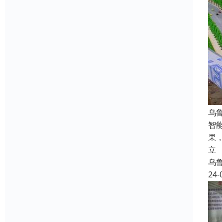
乌
智
果
立
乌
24-