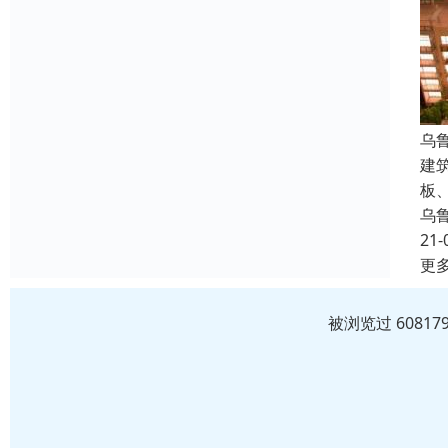
乌
建
板
乌
21-
更
被浏览过 6081