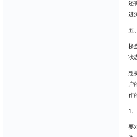
还
进
五
楼
状
想
户
作
1
要