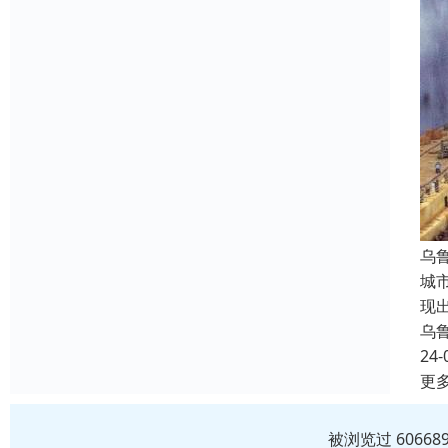
乌
城
现
乌
24-
更
被浏览过 6066