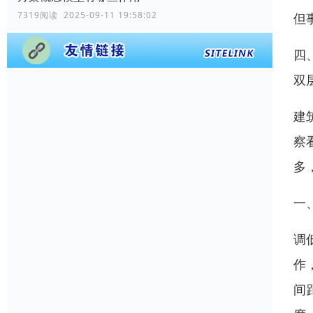
7319阅读 2025-09-11 19:58:02
但
四
双
建
察
多
一
调
作
间