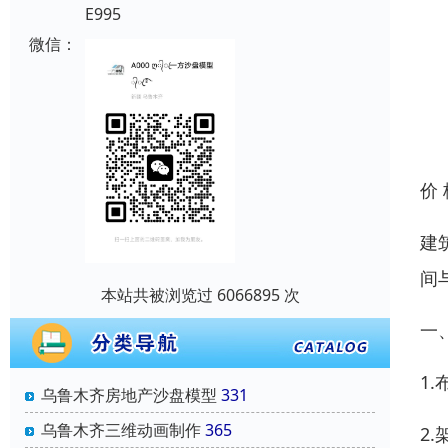
E995
微信：
价
建
间
本站共被浏览过 6066895 次
一
1
乌鲁木齐房地产沙盘模型
331
乌鲁木齐三维动画制作
365
2