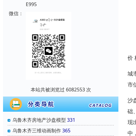
E995
微信：
价
城
市
本站共被浏览过 6082553 次
沙
础
乌鲁木齐房地产沙盘模型
331
现
乌鲁木齐三维动画制作
365
中