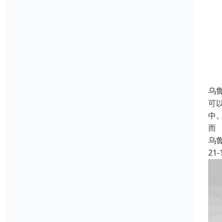
乌
可
中
而
乌
21-