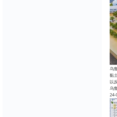
乌
黏
以
乌
24-