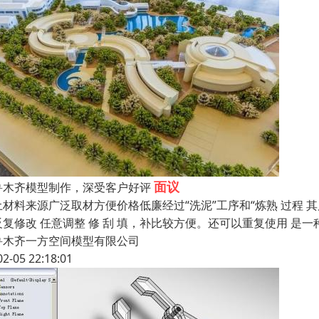
面议
鲁木齐模型制作，深受客户好评
土材料来源广泛取材方便价格低廉经过“洗泥”工序和“炼熟 过程 
反复修改 任意调整 修 刮 填，补比较方便。还可以重复使用 是
鲁木齐一方空间模型有限公司
02-05 22:18:01