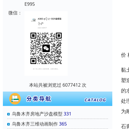
E995
微信：
价
黏
塑
本站共被浏览过 6077412 次
的
处
为
乌鲁木齐房地产沙盘模型
331
乌鲁木齐三维动画制作
365
石