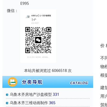
E995
微信：
价
不
物
本站共被浏览过 6066518 次
根
建
乌鲁木齐房地产沙盘模型
331
用
乌鲁木齐三维动画制作
365
筑