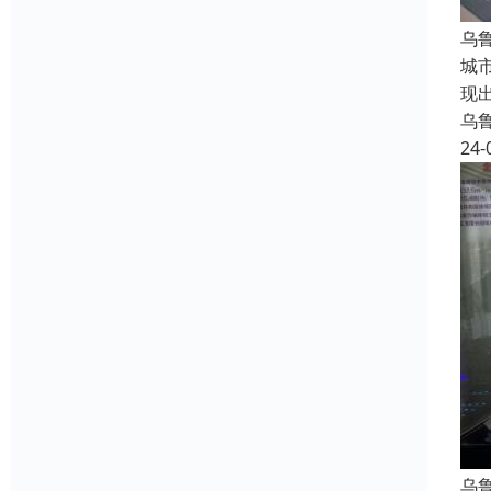
乌
城
现
乌
24-
乌