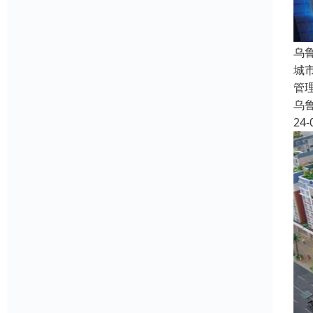
乌
城
管
乌
24-