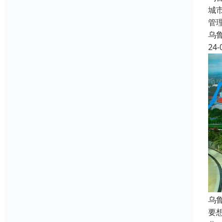
城
管
乌
24-
乌
要