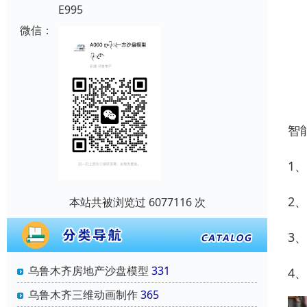
E995
微信：
智
1
2
本站共被浏览过 6077116 次
3
乌鲁木齐房地产沙盘模型
331
4
乌鲁木齐三维动画制作
365