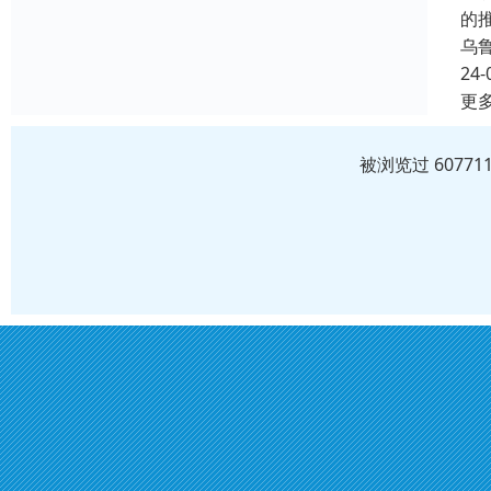
的
乌
24-
更
被浏览过 6077