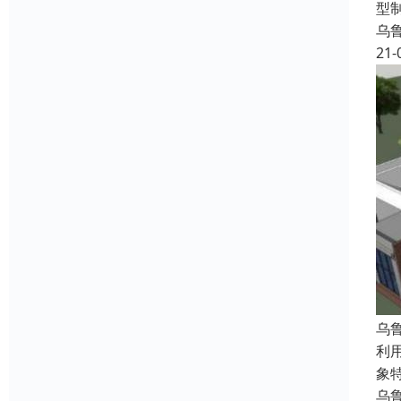
型
乌
21-
乌
利用
象特
乌