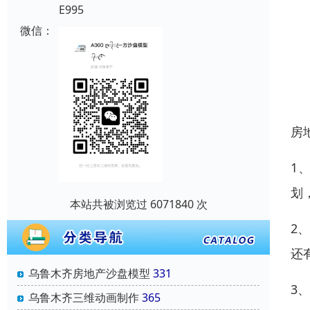
E995
微信：
房
1
划
本站共被浏览过 6071840 次
2
还
乌鲁木齐房地产沙盘模型
331
3
乌鲁木齐三维动画制作
365