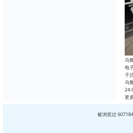
乌
电
子
乌
24-
更
被浏览过 6071