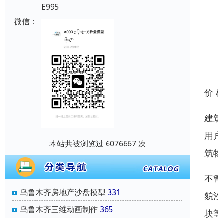
E995
微信：
价
建
用
本站共被浏览过 6076667 次
筑
不
乌鲁木齐房地产沙盘模型
331
貌
乌鲁木齐三维动画制作
365
块