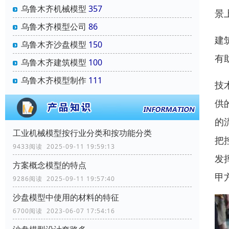
乌鲁木齐机械模型
357
景
乌鲁木齐模型公司
86
建
乌鲁木齐沙盘模型
150
有
乌鲁木齐建筑模型
100
乌鲁木齐模型制作
111
技
供
的
工业机械模型按行业分类和按功能分类
把
9433阅读 2025-09-11 19:59:13
发
方案概念模型的特点
甲
9286阅读 2025-09-11 19:57:40
沙盘模型中使用的材料的特征
6700阅读 2023-06-07 17:54:16