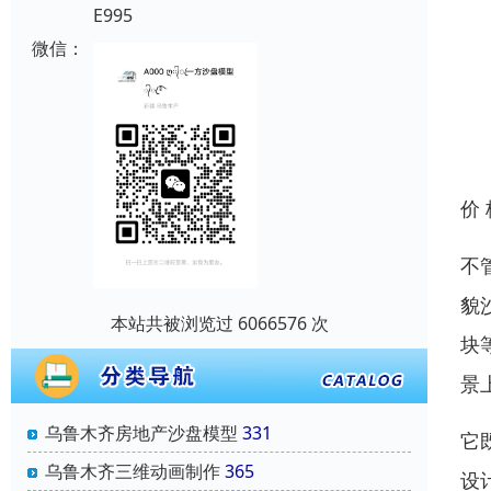
E995
微信：
价
不
貌
本站共被浏览过 6066576 次
块
景
乌鲁木齐房地产沙盘模型
331
它
乌鲁木齐三维动画制作
365
设