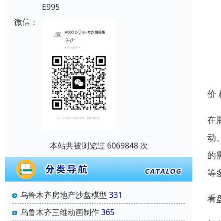
E995
微信：
价
在
动
本站共被浏览过 6069848 次
的
等
乌鲁木齐房地产沙盘模型
331
看
乌鲁木齐三维动画制作
365