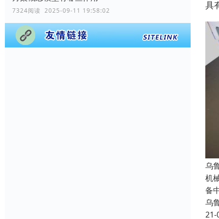
具
7324阅读 2025-09-11 19:58:02
乌
机
备
乌
21-