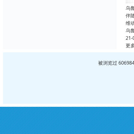
乌
伴
维
乌
21-
更
被浏览过 6069