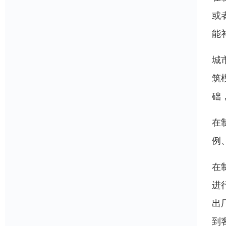
或
能
城
筑
础
在
例
在
进
出
到