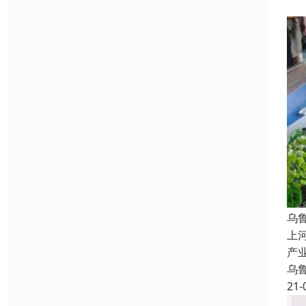
乌
上
产
乌
21-