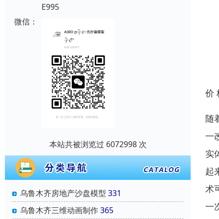
E995
微信：
价
随
一
本站共被浏览过 6072998 次
实
起
术
乌鲁木齐房地产沙盘模型
331
一
乌鲁木齐三维动画制作
365