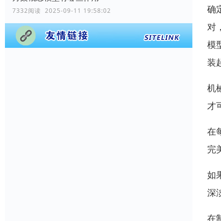
确
7332阅读 2025-09-11 19:58:02
对
模
装
机
才
在
完
如
深
在