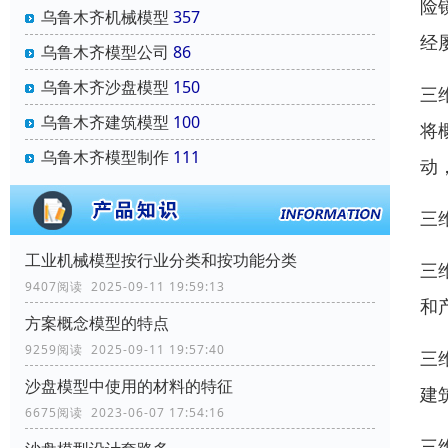
险
乌鲁木齐机械模型
357
经
乌鲁木齐模型公司
86
乌鲁木齐沙盘模型
150
三
乌鲁木齐建筑模型
100
将
乌鲁木齐模型制作
111
动
三
工业机械模型按行业分类和按功能分类
三
9407阅读 2025-09-11 19:59:13
和
方案概念模型的特点
9259阅读 2025-09-11 19:57:40
三
沙盘模型中使用的材料的特征
建
6675阅读 2023-06-07 17:54:16
三