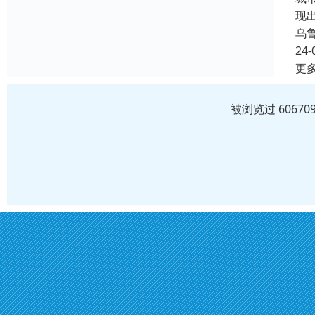
现
乌
24-
更
被浏览过 6067