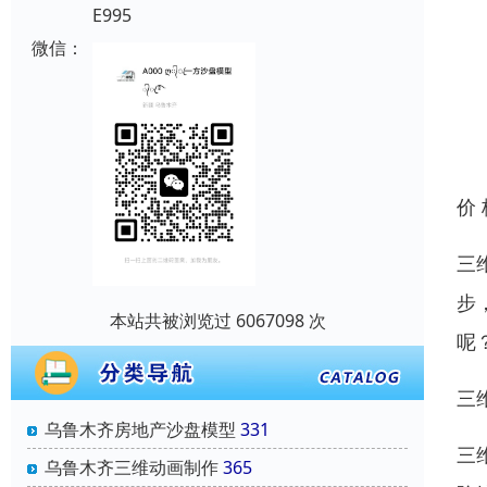
E995
微信：
价
三
步
本站共被浏览过 6067098 次
呢
三
乌鲁木齐房地产沙盘模型
331
三
乌鲁木齐三维动画制作
365