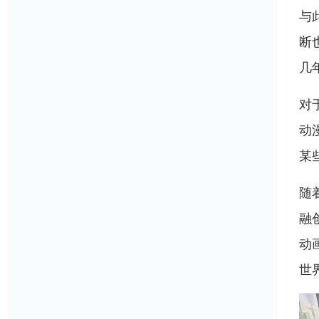
与
断
几
对
动
某
随
融
动
世