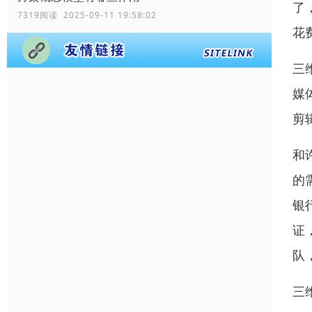
了
7319阅读 2025-09-11 19:58:02
花
三
媒
剪
和
的
银
证
队
三