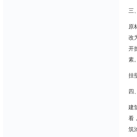
三
原
改
开
素
挂
四
建
看
筑