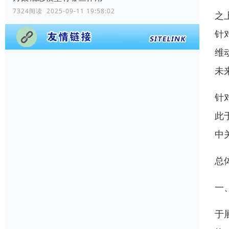
7324阅读 2025-09-11 19:58:02
之
针
维
未
针
此
中
总
一
于