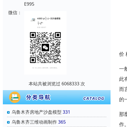
E995
微信：
价
一
此
本站共被浏览过 6068333 次
而
的
乌鲁木齐房地产沙盘模型
331
那
乌鲁木齐三维动画制作
365
作