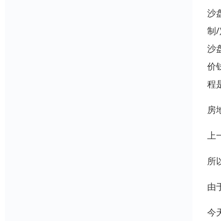
沙
制
沙
价
程
房
上
所
由
今