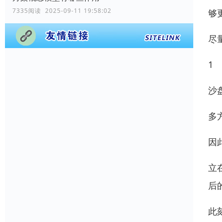
7335阅读 2025-09-11 19:58:02
够
尽
1
沙
多
因
立
后
此