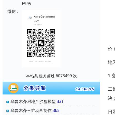
E995
微信：
价
地
1
本站共被浏览过 6073499 次
二
决
乌鲁木齐房地产沙盘模型
331
乌鲁木齐三维动画制作
365
日