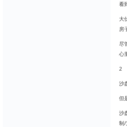
看
大
房
尽
心
2
沙
但
沙
制