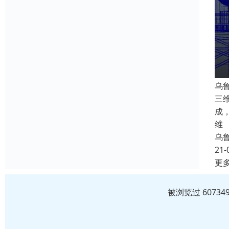
乌
三
成
维
乌
21-
更
被浏览过 6073