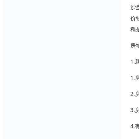
沙
价
程
房
1
1
2
3
4