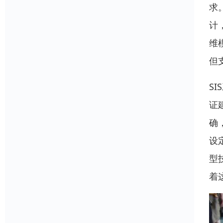
求
计
维
但
S
证
确
设
型
着