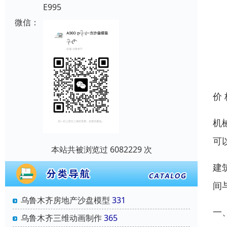
E995
微信：
价
机
可
本站共被浏览过 6082229 次
建
间
乌鲁木齐房地产沙盘模型
331
一
乌鲁木齐三维动画制作
365