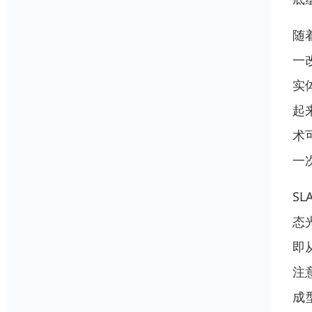
随
一
实
起
术
一
S
态
即
注
成