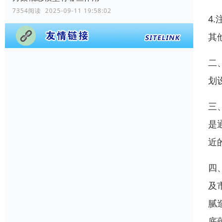
7354阅读 2025-09-11 19:58:02
4
其
二
划
三
是
近
四
及
腻
底